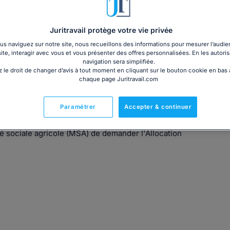
Juritravail protège votre vie privée
s naviguez sur notre site, nous recueillons des informations pour mesurer l’audie
site, interagir avec vous et vous présenter des offres personnalisées. En les autoris
navigation sera simplifiée.
 le droit de changer d’avis à tout moment en cliquant sur le bouton cookie en bas
chaque page Juritravail.com
Paramétrer
Accepter & continuer
té sociale agricole (MSA) de demander l'Allocation