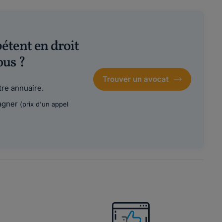
étent en droit
ous ?
Trouver un avocat
re annuaire.
agner
(prix d'un appel