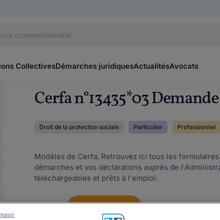
ons Collectives
Démarches juridiques
Actualités
Avocats
Cerfa n°13435*03 Demande 
Droit de la protection sociale
Particulier
Professionnel
Modèles de Cerfa, Retrouvez ici tous les formulaire
démarches et vos déclarations auprès de l'Administ
téléchargeables et prêts à l'emploi.
Gratuit
Télécharger
hoisir