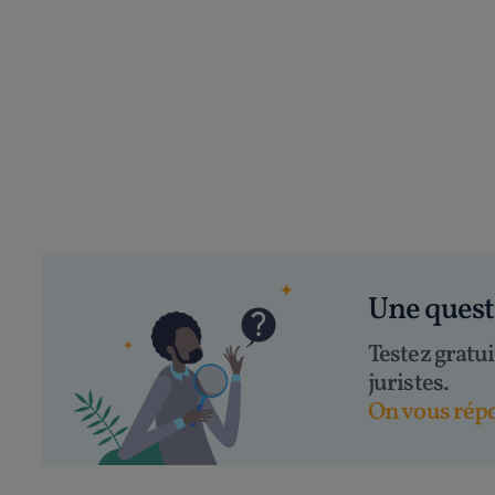
Une ques
Testez gratu
juristes.
On vous répo