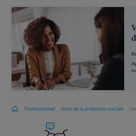
V
d
Re
A
lo
Professionnel
Droit de la protection sociale
Ce