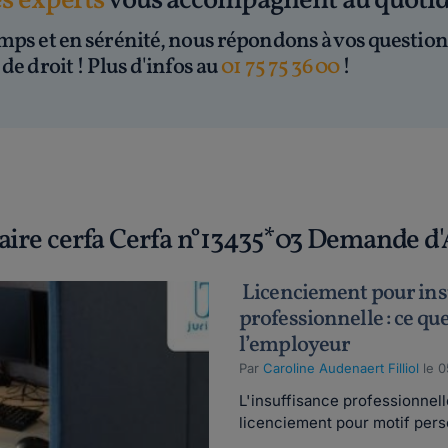
es experts
vous accompagnent au quoti
mps et en sérénité, nous répondons à vos question
de droit ! Plus d'infos au
01 75 75 36 00
!
laire cerfa Cerfa n°13435*03 Demande d
Licenciement pour ins
professionnelle : ce que
l’employeur
Par
Caroline Audenaert Filliol
le 0
L'insuffisance professionnel
licenciement pour motif perso