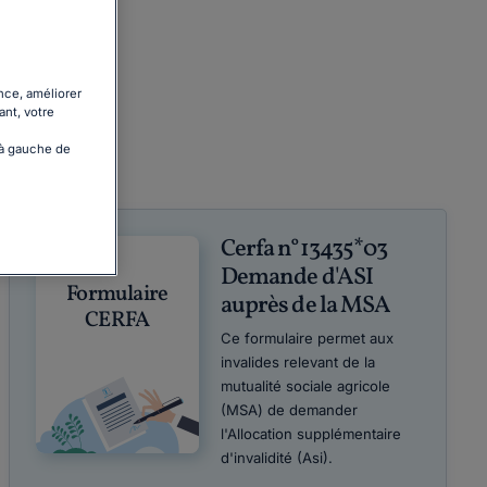
nce, améliorer
ant, votre
 à gauche de
Cerfa n°13435*03
Demande d'ASI
Formulaire
auprès de la MSA
CERFA
Ce formulaire permet aux
invalides relevant de la
mutualité sociale agricole
(MSA) de demander
l'Allocation supplémentaire
d'invalidité (Asi).