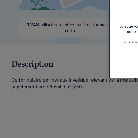
1 248
utilisateurs ont consulté ce formulaire
Lorsque vou
cerfa
notre 
Vous avez
Description
Ce formulaire permet aux invalides relevant de la mutuali
supplémentaire d'invalidité (Asi).