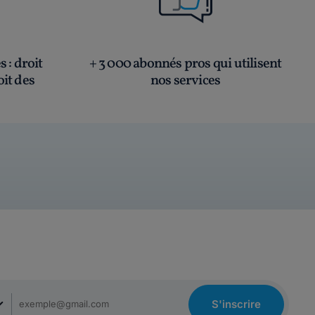
és
: droit
+ 3 000 abonnés pros qui utilisent
oit des
nos services
S'inscrire