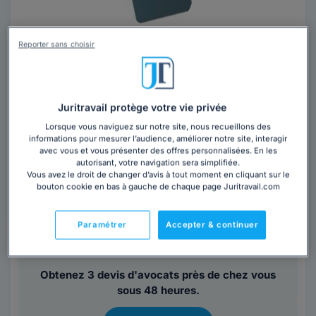
Maître Yann CASTEL
Reporter sans choisir
Avocat au barreau de Nantes
Loire-Atlantique
,
Nantes, 44000
Juritravail protège votre vie privée
Contacter cet avocat
Lorsque vous naviguez sur notre site, nous recueillons des
informations pour mesurer l’audience, améliorer notre site, interagir
avec vous et vous présenter des offres personnalisées. En les
J'ai prêté serment en 2002 après une formation en
autorisant, votre navigation sera simplifiée.
droit des affaires en France (universités de Nantes et
Vous avez le droit de changer d’avis à tout moment en cliquant sur le
bouton cookie en bas à gauche de chaque page Juritravail.com
Angers) et en Angleterre...
Lire la suite
Paramétrer
Accepter & continuer
Vous souhaitez rencontrer un avocat en
cabinet à Nantes ?
Obtenez 3 devis d'avocats près de chez vous
sous 48 heures.