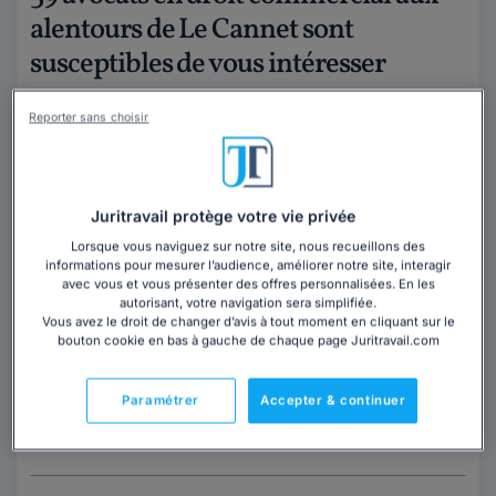
alentours de Le Cannet sont
susceptibles de vous intéresser
Reporter sans choisir
Juritravail protège votre vie privée
Lorsque vous naviguez sur notre site, nous recueillons des
Maître Jean Michel D'ASTE/ AGL
informations pour mesurer l’audience, améliorer notre site, interagir
avec vous et vous présenter des offres personnalisées. En les
AVOCATS
autorisant, votre navigation sera simplifiée.
Vous avez le droit de changer d’avis à tout moment en cliquant sur le
Avocat au barreau de Grasse
bouton cookie en bas à gauche de chaque page Juritravail.com
Alpes-Maritimes
,
Le Cannet, 06110
Paramétrer
Accepter & continuer
Contacter cet avocat