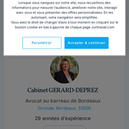
Lorsque vous naviguez sur notre site, nous recueillons des
informations pour mesurer l’audience, améliorer notre site, interagir
Contacter ce cabinet
avec vous et vous présenter des offres personnalisées. En les
autorisant, votre navigation sera simplifiée.
Vous avez le droit de changer d’avis à tout moment en cliquant sur le
Maître Ophélie BERRIER est avocate au barreau de
bouton cookie en bas à gauche de chaque page Juritravail.com
Bordeaux depuis 2012. Elle intervient en conseil et
défense en tant qu'avocat généraliste.
Lire la suite
Paramétrer
Accepter & continuer
Cabinet GERARD-DEPREZ
Avocat au barreau de Bordeaux
Gironde
,
Bordeaux, 33000
29 années d'expérience