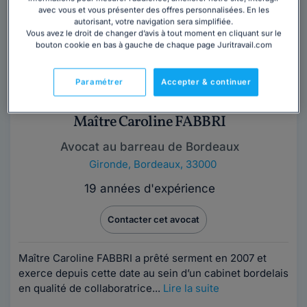
avec vous et vous présenter des offres personnalisées. En les
autorisant, votre navigation sera simplifiée.
Vous avez le droit de changer d’avis à tout moment en cliquant sur le
bouton cookie en bas à gauche de chaque page Juritravail.com
Paramétrer
Accepter & continuer
Maître Caroline FABBRI
Avocat au barreau de Bordeaux
Gironde
,
Bordeaux, 33000
19 années d'expérience
Contacter cet avocat
Maître Caroline FABBRI a prêté serment en 2007 et
exerce depuis cette date au sein d’un cabinet bordelais
en qualité de collaboratrice...
Lire la suite