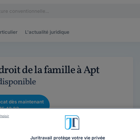
rticulier
L'actualité
juridique
roit de la famille à Apt
 disponible
cat dès maintenant
75 42 33
hoisir
Juritravail protège votre vie privée