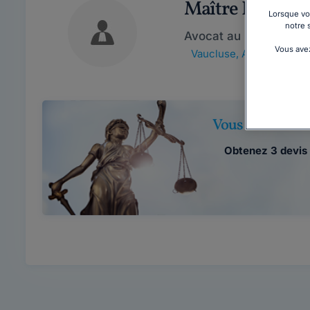
Maître Peggy 
Lorsque vou
notre 
Avocat au barreau d'
Vous avez
Vaucluse
,
Apt, 84400
Vous souhaitez 
Obtenez 3 devis 