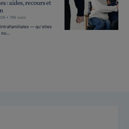
s : aides, recours et
on
026 • 796 vues
ntrafamiliales — qu'elles
ou...