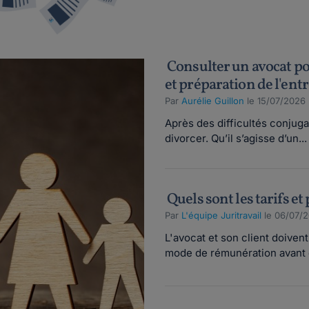
Consulter un avocat pou
et préparation de l'ent
Par
Aurélie Guillon
le 15/07/2026
Après des difficultés conjug
divorcer. Qu’il s’agisse d’un...
Quels sont les tarifs et
Par
L'équipe Juritravail
le 06/07/2
L'avocat et son client doiven
mode de rémunération avant d