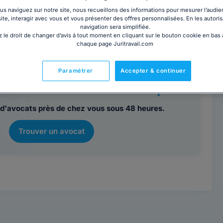
RAYNE
Contacter cet avocat
s naviguez sur notre site, nous recueillons des informations pour mesurer l’audie
site, interagir avec vous et vous présenter des offres personnalisées. En les autoris
Avignon
navigation sera simplifiée.
 le droit de changer d’avis à tout moment en cliquant sur le bouton cookie en bas
chaque page Juritravail.com
Paramétrer
Accepter & continuer
rencontrer un avocat en cabinet à Apt ?
d'avocats près de chez vous sous 48 heures.
Trouver un avocat