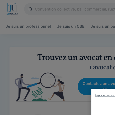
Je suis un
professionnel
Je suis un
CSE
Je suis un
pa
Trouvez un avocat en d
1 avocat
Contactez un avo
01 75 
Reporter sans c