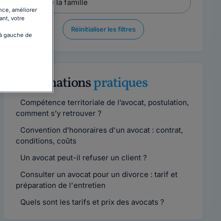
nce, améliorer
ant, votre
Réinitialiser les filtres
 à gauche de
Informations
pratiques
Compétence territoriale de l’avocat, postulation,
comment s’y retrouver ?
Convention d’honoraires d'un avocat : contrat,
conditions, coûts
Un avocat peut-il refuser un client ?
Consulter un avocat pour un divorce : tarif et
préparation de l'entretien
Quels sont les tarifs et prix des avocats ?