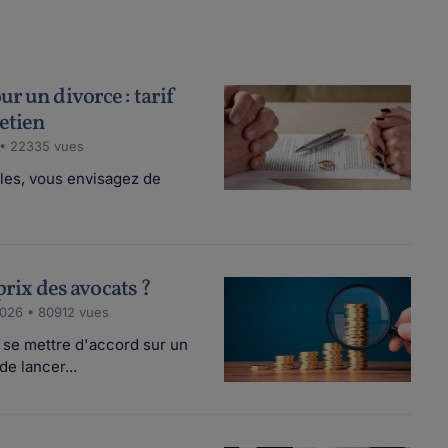
r un divorce : tarif
retien
 • 22335 vues
ales, vous envisagez de
 prix des avocats ?
026 • 80912 vues
t se mettre d'accord sur un
e lancer...