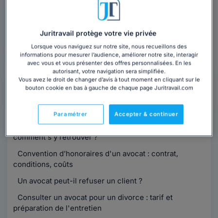
cabinet à Le Plan-de-la-Tour ?
Obtenez 3 devis d'avocats près de chez vous
sous 48 heures.
Juritravail protège votre vie privée
Lorsque vous naviguez sur notre site, nous recueillons des
Trouver un avocat
informations pour mesurer l’audience, améliorer notre site, interagir
avec vous et vous présenter des offres personnalisées. En les
autorisant, votre navigation sera simplifiée.
Vous avez le droit de changer d’avis à tout moment en cliquant sur le
bouton cookie en bas à gauche de chaque page Juritravail.com
Informations
pratiques
Paramétrer
Accepter & continuer
Compétence territoriale de l’avocat, postulation,
comment s’y retrouver ?
Convention d’honoraires d'un avocat : contrat,
conditions, coûts
Un avocat peut-il refuser un client ?
Consulter un avocat pour un divorce : tarif et
préparation de l'entretien