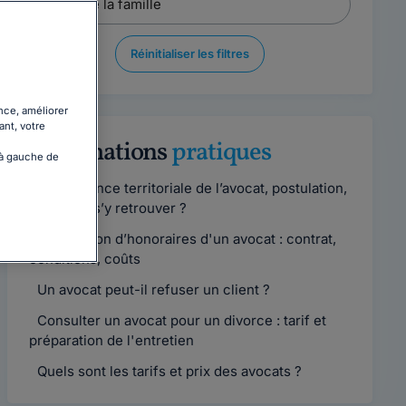
Réinitialiser les filtres
nce, améliorer
ant, votre
Informations
pratiques
 à gauche de
Compétence territoriale de l’avocat, postulation,
comment s’y retrouver ?
Convention d’honoraires d'un avocat : contrat,
conditions, coûts
Un avocat peut-il refuser un client ?
Consulter un avocat pour un divorce : tarif et
préparation de l'entretien
Quels sont les tarifs et prix des avocats ?