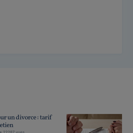
r un divorce : tarif
retien
 • 22287 vues