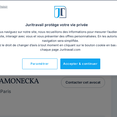
UN
Contacter ce cabinet
hoisir
Juritravail protège votre vie privée
s naviguez sur notre site, nous recueillons des informations pour mesurer l’audie
site, interagir avec vous et vous présenter des offres personnalisées. En les autoris
 FARES
navigation sera simplifiée.
Contacter ce cabinet
 le droit de changer d’avis à tout moment en cliquant sur le bouton cookie en bas
chaque page Juritravail.com
Paris
Paramétrer
Accepter & continuer
MIAMONECKA
Contacter cet avocat
Paris