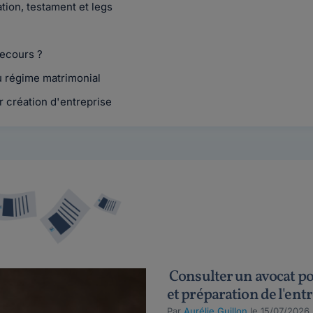
tion, testament et legs
recours ?
u régime matrimonial
création d'entreprise
Consulter un avocat pou
et préparation de l'ent
Par
Aurélie Guillon
le 15/07/2026