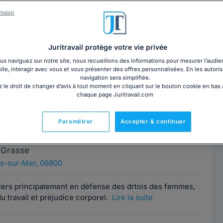
hoisir
 POULAIN
Contacter cet avocat
 Grasse
Juritravail protège votre vie privée
s-sur-Mer, 06800
s naviguez sur notre site, nous recueillons des informations pour mesurer l’audie
site, interagir avec vous et vous présenter des offres personnalisées. En les autoris
navigation sera simplifiée.
eau de Grasse. Activités dominantes : Droit
 le droit de changer d’avis à tout moment en cliquant sur le bouton cookie en bas
struction, copropriété, bornage,...
Lire la suite
chaque page Juritravail.com
Paramétrer
Accepter & continuer
DUPETIT-EVRARD
Contacter cet avocat
 Grasse
s-sur-Mer, 06800
iers principalement en défense des drtois des femmes,
 du travail et préjudice corporel.
Lire la suite