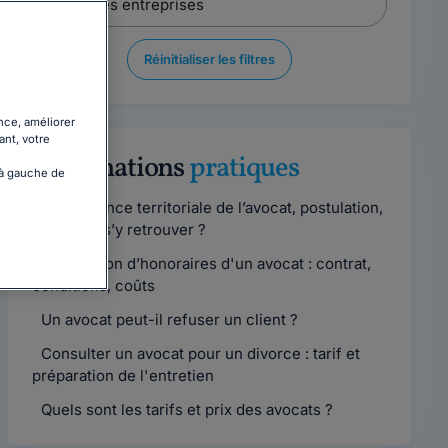
Réinitialiser les filtres
nce, améliorer
ant, votre
Informations
pratiques
 à gauche de
Compétence territoriale de l’avocat, postulation,
comment s’y retrouver ?
Convention d’honoraires d'un avocat : contrat,
conditions, coûts
Un avocat peut-il refuser un client ?
Consulter un avocat pour un divorce : tarif et
préparation de l'entretien
Quels sont les tarifs et prix des avocats ?