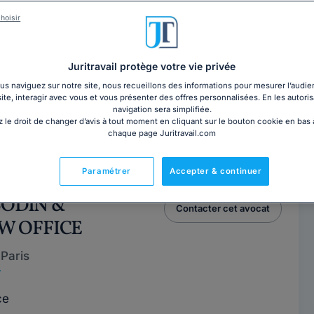
RL MARTINET
Contacter ce cabinet
hoisir
Paris
Juritravail protège votre vie privée
7
s naviguez sur notre site, nous recueillons des informations pour mesurer l’audie
site, interagir avec vous et vous présenter des offres personnalisées. En les autoris
ce
navigation sera simplifiée.
 le droit de changer d’avis à tout moment en cliquant sur le bouton cookie en bas
chaque page Juritravail.com
nées d'expérience, ce sont ma réactivité et humanité qui
er mon cabinet, outre mon...
Lire la suite
Paramétrer
Accepter & continuer
 BODIN &
Contacter cet avocat
W OFFICE
Paris
7
ce