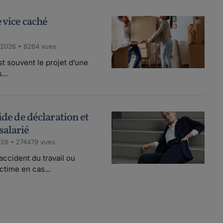
 vice caché
/2026 • 8264 vues
t souvent le projet d’une
...
ide de déclaration et
salarié
026 • 274479 vues
ccident du travail ou
ctime en cas...