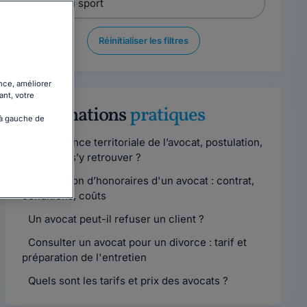
Réinitialiser les filtres
nce, améliorer
ant, votre
Informations
pratiques
 à gauche de
Compétence territoriale de l’avocat, postulation,
comment s’y retrouver ?
Convention d’honoraires d'un avocat : contrat,
conditions, coûts
Un avocat peut-il refuser un client ?
Consulter un avocat pour un divorce : tarif et
préparation de l'entretien
Quels sont les tarifs et prix des avocats ?