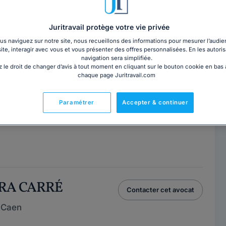
 SCELLES
Contacter cet avocat
 Caen
Juritravail protège votre vie privée
s naviguez sur notre site, nous recueillons des informations pour mesurer l’audie
site, interagir avec vous et vous présenter des offres personnalisées. En les autoris
navigation sera simplifiée.
caen, Calvados. Généraliste, droit pénal,
 le droit de changer d’avis à tout moment en cliquant sur le bouton cookie en bas
es étrangers et contentieux des...
Lire la suite
chaque page Juritravail.com
Paramétrer
Accepter & continuer
RAYE
Contacter cet avocat
ARA CARRÉ
Contacter cet avocat
 Caen