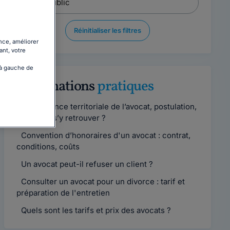
Réinitialiser les filtres
nce, améliorer
ant, votre
 à gauche de
Informations
pratiques
Compétence territoriale de l’avocat, postulation,
comment s’y retrouver ?
Convention d’honoraires d'un avocat : contrat,
conditions, coûts
Un avocat peut-il refuser un client ?
Consulter un avocat pour un divorce : tarif et
préparation de l'entretien
Quels sont les tarifs et prix des avocats ?