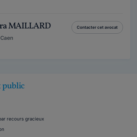
dra MAILLARD
Contacter cet avocat
 Caen
t public
par recours gracieux
on