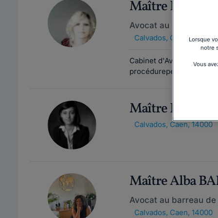
Maître Hélène
Avocat au barreau de
Calvados
,
Caen, 14000
Lorsque vou
notre 
Cabinet d'Avocat situé à 
Vous avez
procédurepénale, droit d
Maître Elise C
Calvados
,
Caen, 14000
Maître Alba B
Avocat au barreau de
Calvados
,
Caen, 14000