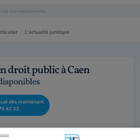
rticulier
L'actualité
juridique
n droit public à Caen
 disponibles
cat dès maintenant
75 42 33
hoisir