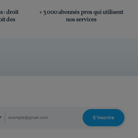
és
: droit
+ 3 000 abonnés pros qui utilisent
oit des
nos services
S'inscrire