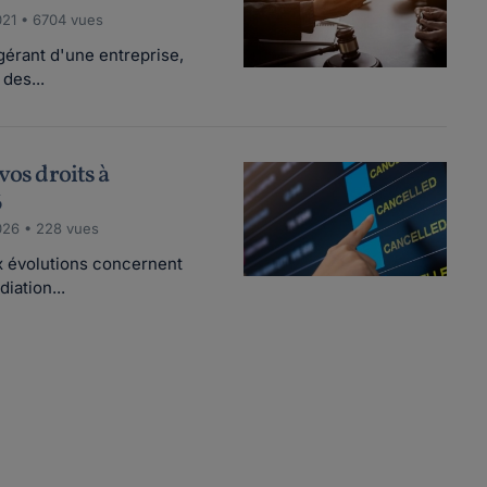
021 • 6704 vues
gérant d'une entreprise,
des...
vos droits à
6
026 • 228 vues
x évolutions concernent
iation...