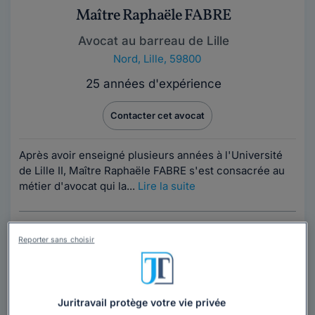
Maître Raphaële FABRE
Avocat au barreau de Lille
Nord
,
Lille, 59800
25 années d'expérience
Contacter cet avocat
Après avoir enseigné plusieurs années à l'Université
de Lille II, Maître Raphaële FABRE s'est consacrée au
métier d'avocat qui la...
Lire la suite
Reporter sans choisir
Juritravail protège votre vie privée