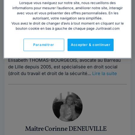
Maître Elisabeth THOMAS BOURGEOIS
Lorsque vous naviguez sur notre site, nous recueillons des
informations pour mesurer l’audience, améliorer notre site, interagir
Avocat au barreau de Lille
avec vous et vous présenter des offres personnalisées. En les
Nord
,
Lille, 59800
autorisant, votre navigation sera simplifiée.
Vous avez le droit de changer d’avis à tout moment en cliquant sur le
bouton cookie en bas à gauche de chaque page Juritravail.com
21 années d'expérience
Contacter cet avocat
Paramétrer
Accepter & continuer
Elisabeth THOMAS-BOURGEOIS, avocate au Barreau
de Lille depuis 2005, est spécialisée en droit social
(droit du travail et droit de la sécurité...
Lire la suite
Maître Corinne DENEUVILLE