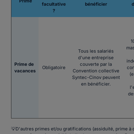
Prime
facultative
bénéficier
d
?
1
mas
Tous les salariés
d'une entreprise
ind
Prime de
couverte par la
Obligatoire
co
vacances
Convention collective
(
Syntec-Cinov peuvent
en bénéficier.
l
de
💡D'autres primes et/ou gratifications (assiduité, prime à 