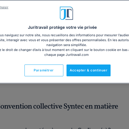
3€ TTC
cm)
hoisir
Garantie à jour au 10
Imprimé le jour de l'a
Livre + PDF
Expédition en 24/48h
Juritravail protège votre vie privée
Chronopost
30,60€ TTC
s naviguez sur notre site, nous recueillons des informations pour mesurer l’audie
site, interagir avec vous et vous présenter des offres personnalisées. En les autoris
navigation sera simplifiée.
 le droit de changer d’avis à tout moment en cliquant sur le bouton cookie en bas
chaque page Juritravail.com
Fabriqué en France
Paramétrer
Accepter & continuer
Convention collective Syntec en matière