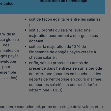
Répartition de l'enveloppe
e calcul
soit de façon égalitaire entre les salariés
;
soit au prorata du salaire (avec une
0 % de la
majoration pour enfant à charge, le cas
se globale
échéant) ;
des
soit par la majoration de 10 % de
emnités de
l'indemnité de congés payés versée à
ngés payés
chaque salarié ;
enveloppe
enfin, soit au prorata du temps de
pour
présence dans l'entreprise sur la période
'ensemble
de référence (pour les embauches et les
s salariés)
départs de l'entreprise en cours d'année,
ou pour les salariés en contrat à durée
déterminée - CDD).
caractère exceptionnel, prime de partage de la valeur, etc.)