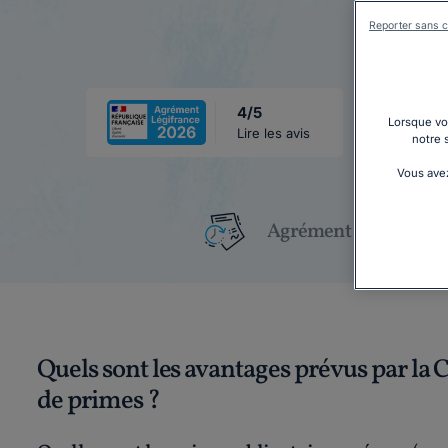
Reporter sans c
4/5
Lorsque vou
Lire les avis
notre 
Vous avez
Agrément Légifrance
Quels sont les avantages prévus par la 
de primes ?