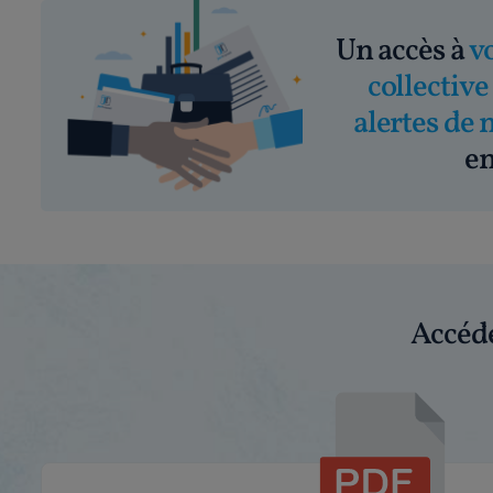
Un accès à
v
collective
alertes de 
em
Accéde