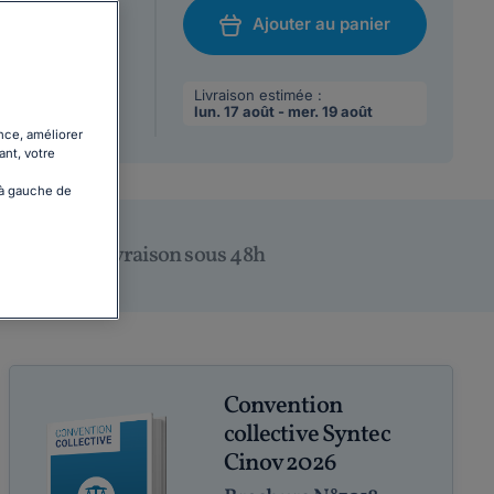
Ajouter au panier
/08/2026
chat
 max par
Livraison estimée :
lun. 17 août - mer. 19 août
nce, améliorer
ant, votre
 à gauche de
Livraison sous 48h
Convention
collective Syntec
Cinov 2026