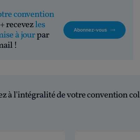
otre convention
+ recevez
les
Abonnez-vous
mise à jour
par
ail !
z à l'intégralité de votre convention col