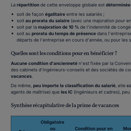
La
répartition
de cette enveloppe globale est
déterminée 
soit de façon
égalitaire
entre les salariés ;
soit
au prorata du salaire
(avec une majoration pour enf
soit par la
majoration de 10 %
de l'indemnité de congés
soit au
prorata du temps de présence
dans l'entrepris
départs de l'entreprise en cours d'année, ou pour les 
Quelles sont les conditions pour en bénéficier ?
Aucune condition d'ancienneté
n'est fixée par la Conven
des cabinets d'ingénieurs-conseils et des sociétés de c
vacances
.
De même,
peu importe la classification du salarié
, elle
c
agents de maîtrise) que
les IC
(ingénieurs et cadres), peu 
Synthèse récapitulative de la prime de vacances
Obligatoire
ou
Condition pour en
Mon