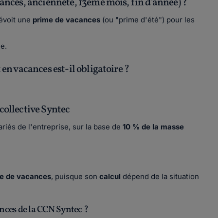
cances, ancienneté, 13ème mois, fin d'année) ?
évoit une
prime de vacances
(ou "prime d'été")
pour les
e.
 en vacances est-il obligatoire ?
collective Syntec
riés de l'entreprise, sur la base de
10 % de la masse
me de vacances
, puisque son
calcul
dépend de la situation
nces de la CCN Syntec ?