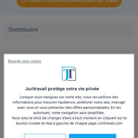
La rupture conventionnelle étape par étape
Sommaire
Objectif des négociations : modifier les règles
Reporter sans choisir
d'indemnisation au chômage après une
rupture conventionnelle
Mercredi 25 février 2026, syndicats et patronat s'étaient
Juritravail protège votre vie privée
réunis dans le but de négocier une révision des règles
Lorsque vous naviguez sur notre site, nous recueillons des
relatives à la durée d’
indemnisation des demandeurs
informations pour mesurer l’audience, améliorer notre site, interagir
d’emploi après une rupture conventionnelle
.
avec vous et vous présenter des offres personnalisées. En les
autorisant, votre navigation sera simplifiée.
Côté représentants des salariés, si la CGT et la CFE-CGC
Vous avez le droit de changer d’avis à tout moment en cliquant sur le
avaient rejeté le texte tel qu’il était ressorti des
bouton cookie en bas à gauche de chaque page Juritravail.com
discussions (FO réservant sa position), la CFDT et la CFTC
étaient prêtes à trouver un accord.