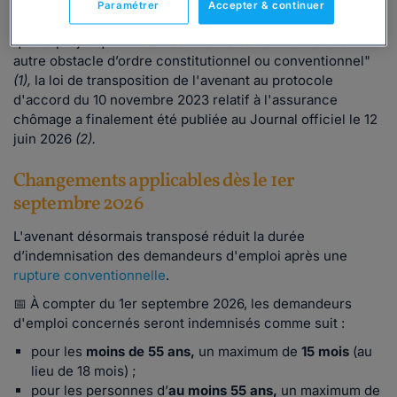
Paramétrer
Accepter & continuer
Après saisine du Conseil constitutionnel qui a considéré
que le projet qui lui était soumis ne se heurtait "à aucun
autre obstacle d’ordre constitutionnel ou conventionnel"
(1),
la loi de transposition de l'avenant au protocole
d'accord du 10 novembre 2023 relatif à l'assurance
chômage a finalement été publiée au Journal officiel le 12
juin 2026
(2).
Changements applicables dès le 1er
septembre 2026
L'avenant désormais transposé réduit la durée
d’indemnisation des demandeurs d'emploi après une
rupture conventionnelle
.
📅 À compter du 1er septembre 2026, les demandeurs
d'emploi concernés seront indemnisés comme suit :
pour les
moins de 55 ans,
un maximum de
15 mois
(au
lieu de 18 mois) ;
pour les personnes d’
au moins 55 ans,
un maximum de