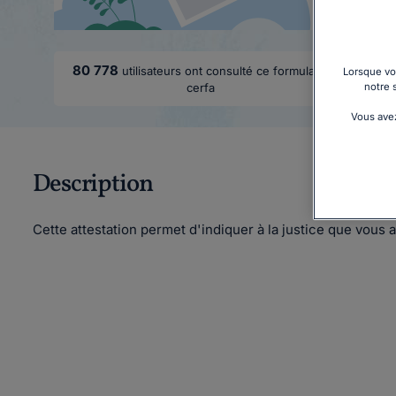
80 778
utilisateurs ont consulté ce formulaire
Lorsque vou
notre 
cerfa
Vous avez
Description
Cette attestation permet d'indiquer à la justice que vous a