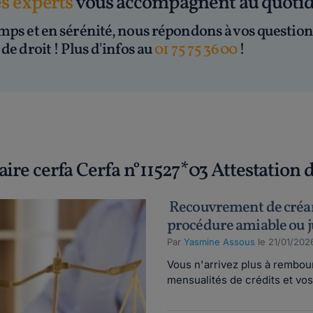
es experts
vous accompagnent au quoti
mps et en sérénité, nous répondons à vos question
de droit ! Plus d'infos au
01 75 75 36 00
!
aire cerfa Cerfa n°11527*03 Attestation
Recouvrement de créan
procédure amiable ou j
Par
Yasmine Assous
le 21/01/202
Vous n'arrivez plus à rembou
mensualités de crédits et vos