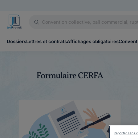
Dossiers
Lettres et contrats
Affichages obligatoires
Conventi
Formulaire CERFA
Reporter sans c