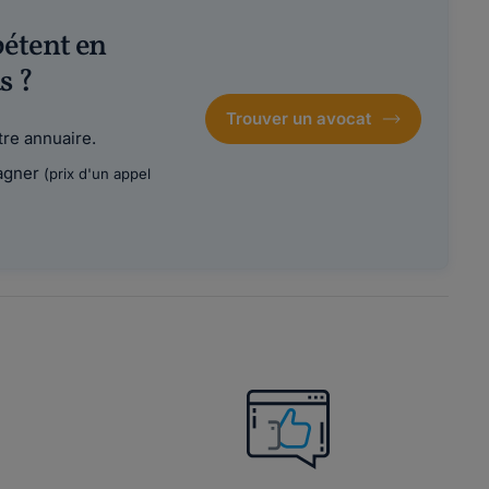
pétent en
s ?
Trouver un avocat
re annuaire.
agner
(prix d'un appel