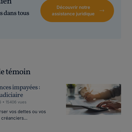
dien
Découvrir notre
s dans tous
assistance juridique
 de témoin
ces impayées :
udiciaire
6 • 15406 vues
rser vos dettes ou vos
 créanciers...