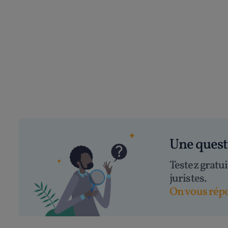
Une ques
Testez gratu
juristes.
On vous répo