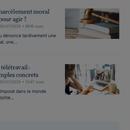
 harcèlement moral
 pour agir ?
 30/07/2025 • 8616 vues
ou dénonce tardivement une
l, une...
élétravail :
emples concrets
 30/07/2025 • 2547 vues
nt imposé dans le monde
ilité...