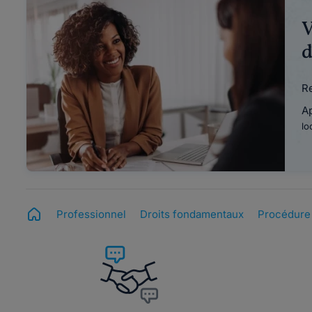
V
d
Re
A
lo
Professionnel
Droits fondamentaux
Procédure