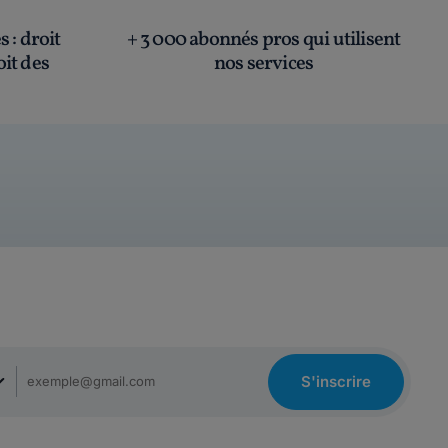
és
: droit
+ 3 000 abonnés pros qui utilisent
oit des
nos services
S'inscrire