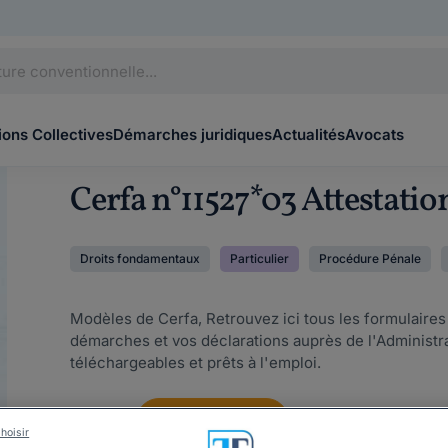
ons Collectives
Démarches juridiques
Actualités
Avocats
Cerfa n°11527*03 Attestati
Droits fondamentaux
Particulier
Procédure Pénale
Modèles de Cerfa, Retrouvez ici tous les formulaire
démarches et vos déclarations auprès de l'Administ
téléchargeables et prêts à l'emploi.
Gratuit
Télécharger
hoisir