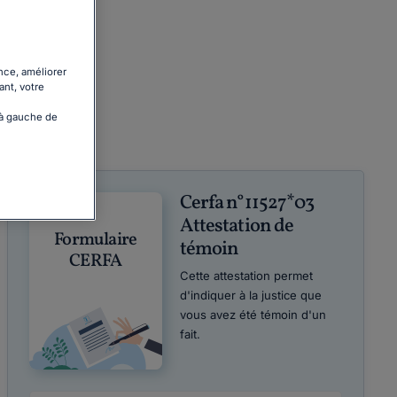
nce, améliorer
ant, votre
 à gauche de
Cerfa n°11527*03
Attestation de
Formulaire
témoin
CERFA
Cette attestation permet
d'indiquer à la justice que
vous avez été témoin d'un
fait.