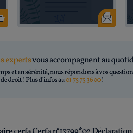
es experts
vous accompagnent au quoti
mps et en sérénité, nous répondons à vos question
de droit ! Plus d'infos au
01 75 75 36 00
!
aire cerfa Cerfa n°13799*02 Déclaration 