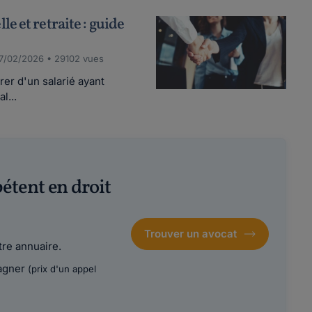
 et retraite : guide
7/02/2026 • 29102 vues
er d'un salarié ayant
l...
étent en droit
Trouver un avocat
re annuaire.
agner
(prix d'un appel