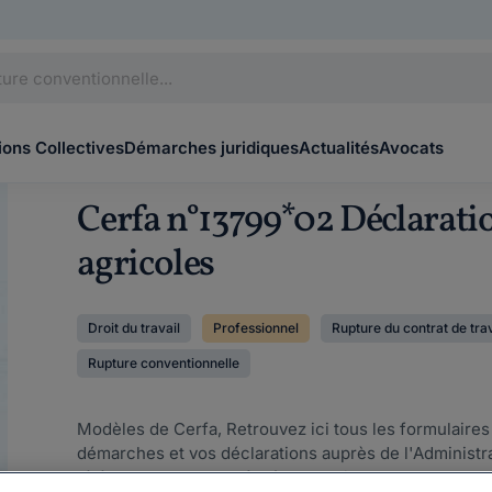
ons Collectives
Démarches juridiques
Actualités
Avocats
Cerfa n°13799*02 Déclaratio
agricoles
Droit du travail
Professionnel
Rupture du contrat de trav
Rupture conventionnelle
Modèles de Cerfa, Retrouvez ici tous les formulaire
démarches et vos déclarations auprès de l'Administ
téléchargeables et prêts à l'emploi.