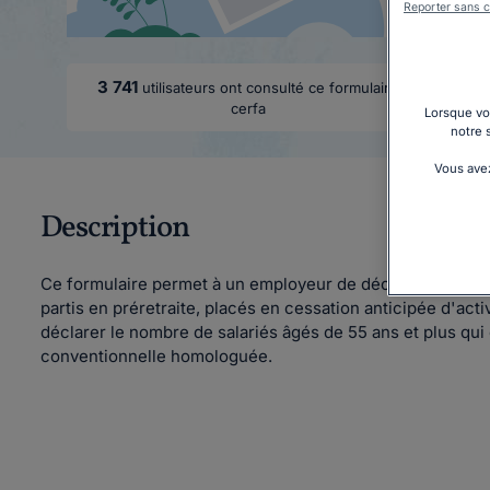
Reporter sans c
3 741
utilisateurs ont consulté ce formulaire
cerfa
Lorsque vou
notre 
Vous avez
Description
Ce formulaire permet à un employeur de déclarer à la Mutu
partis en préretraite, placés en cessation anticipée d'activ
déclarer le nombre de salariés âgés de 55 ans et plus qui 
conventionnelle homologuée.