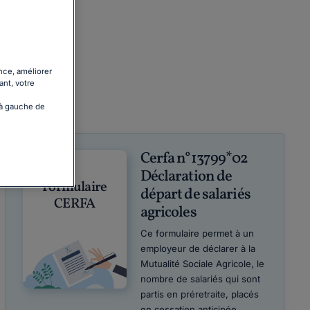
nce, améliorer
ant, votre
 à gauche de
Cerfa n°13799*02
Déclaration de
Formulaire
départ de salariés
CERFA
agricoles
Ce formulaire permet à un
employeur de déclarer à la
Mutualité Sociale Agricole, le
nombre de salariés qui sont
partis en préretraite, placés
en cessation anticipée