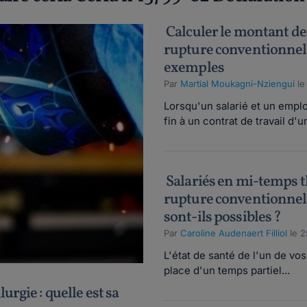
Calculer le montant de
rupture conventionnell
exemples
Par
Martial Moukagni-Nziengui
le
Lorsqu'un salarié et un empl
fin à un contrat de travail d'
Salariés en mi-temps t
rupture conventionnell
sont-ils possibles ?
Par
Caroline Audenaert Filliol
le 2
L'état de santé de l'un de vos 
place d'un temps partiel...
urgie : quelle est sa