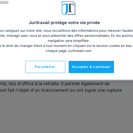
hoisir
Gratuit
Télécharger
Juritravail protège votre vie privée
s naviguez sur notre site, nous recueillons des informations pour mesurer l’audie
site, interagir avec vous et vous présenter des offres personnalisées. En les autoris
navigation sera simplifiée.
 le droit de changer d’avis à tout moment en cliquant sur le bouton cookie en bas
chaque page Juritravail.com
Paramétrer
Accepter & continuer
alité Sociale Agricole, le nombre de salariés qui sont
ité, mis d'office à la retraite. Il permet également de
ont fait l'objet d'un licenciement ou ont signé une rupture