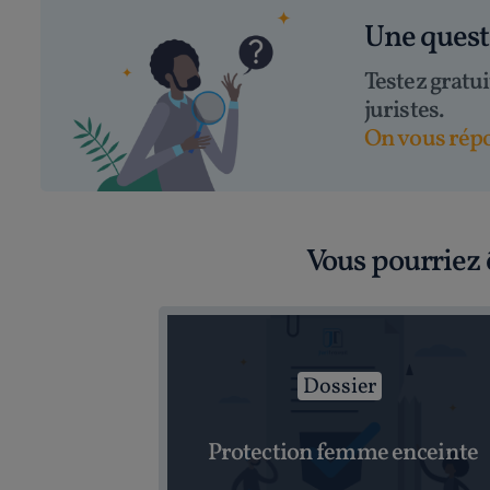
Une ques
Testez gratu
juristes.
On vous répo
Vous pourriez 
Dossier
Protection femme enceinte