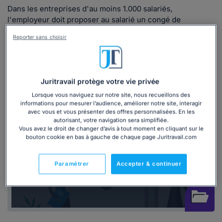
Dans les entreprises d'au moins 1.000 salariés,
l'employeur doit proposer au salarié un congé de
reclassement lui permettant de suivre une formation et de
Reporter sans choisir
bénéficier des prestations d'une cellule
d'accompagnement pour la recherche d'emploi.
Vous pourriez être également intéressé par
Juritravail protège votre vie privée
ces documents juridiques
Lorsque vous naviguez sur notre site, nous recueillons des
informations pour mesurer l’audience, améliorer notre site, interagir
avec vous et vous présenter des offres personnalisées. En les
autorisant, votre navigation sera simplifiée.
Vous avez le droit de changer d’avis à tout moment en cliquant sur le
bouton cookie en bas à gauche de chaque page Juritravail.com
Dossier
Paramétrer
Accepter & continuer
Licenciement pour motif personnel