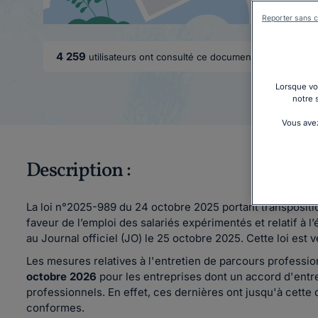
Reporter sans c
4 259
utilisateurs ont consulté ce document rh
Lorsque vou
notre 
Vous avez
Description :
La loi n°2025-989 du 24 octobre 2025 portant transpositi
faveur de l’emploi des salariés expérimentés et relatif à l
au Journal officiel (JO) le 25 octobre 2025. Cette loi est
Les mesures relatives à l'entretien de parcours professio
octobre 2026
pour les entreprises dont un accord d'entre
professionnels. En effet, ces dernières ont jusqu'à cette
conformes.