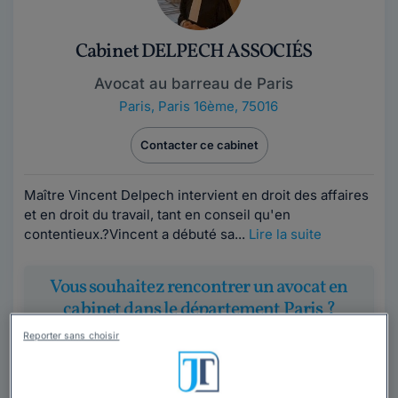
Cabinet DELPECH ASSOCIÉS
Avocat au barreau de Paris
Paris
,
Paris 16ème, 75016
Contacter ce cabinet
Maître Vincent Delpech intervient en droit des affaires
et en droit du travail, tant en conseil qu'en
contentieux.?Vincent a débuté sa...
Lire la suite
Vous souhaitez rencontrer un avocat en
cabinet dans le département Paris ?
Reporter sans choisir
Obtenez 3 devis d'avocats près de chez vous
sous 48 heures.