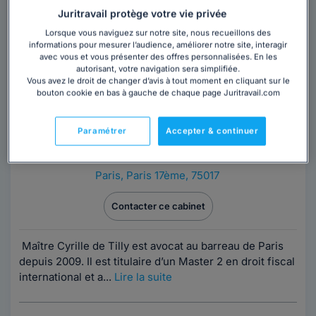
Trouver un avocat
Juritravail protège votre vie privée
Lorsque vous naviguez sur notre site, nous recueillons des
informations pour mesurer l’audience, améliorer notre site, interagir
avec vous et vous présenter des offres personnalisées. En les
autorisant, votre navigation sera simplifiée.
Vous avez le droit de changer d’avis à tout moment en cliquant sur le
bouton cookie en bas à gauche de chaque page Juritravail.com
Cabinet CYRILLE DE TILLY
Paramétrer
Accepter & continuer
Avocat au barreau de Paris
Paris
,
Paris 17ème, 75017
Contacter ce cabinet
Maître Cyrille de Tilly est avocat au barreau de Paris
depuis 2009. Il est titulaire d’un Master 2 en droit fiscal
international et a...
Lire la suite