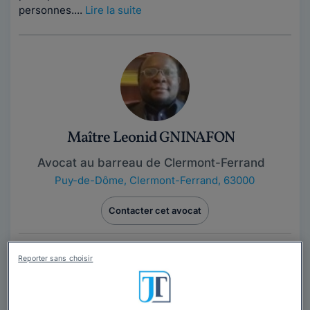
personnes....
Lire la suite
Maître Leonid GNINAFON
Avocat au barreau de Clermont-Ferrand
Puy-de-Dôme
,
Clermont-Ferrand, 63000
Contacter cet avocat
Avocat au Barreau de Clermont-Ferrand, mon activité
Reporter sans choisir
est généraliste et dirigée tant vers les professionnels
que les particuliers ; je suis...
Lire la suite