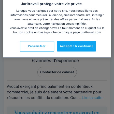
Juritravail protège votre vie privée
Lorsque vous naviguez sur notre site, nous recueillons des
informations pour mesurer l’audience, améliorer notre site, interagir
avec vous et vous présenter des offres personnalisées. En les
autorisant, votre navigation sera simplifiée.
Vous avez le droit de changer d’avis à tout moment en cliquant sur le
bouton cookie en bas à gauche de chaque page Juritravail.com
Cabinet VINCENT DEBORDES
Avocat au barreau de Clermont-Ferrand
Paramétrer
Accepter & continuer
Puy-de-Dôme
,
Clermont-Ferrand, 63000
6 années d'expérience
Contacter ce cabinet
Avocat exerçant principalement en contentieux
commercial, je suis également votre partenaire pour
résoudre les conflits du quotidien. Que...
Lire la suite
Vous souhaitez rencontrer un avocat en