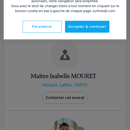
autorisant, votre navigation sera simplifiée.
Vous avez le droit de changer d’avis à tout moment en cliquant sur le
Maître Catherine CHANEAC est avocate au barreau de
bouton cookie en bas à gauche de chaque page Juritravail.com
Montpellier depuis 1999. Elle défend et conseille ses
clients dans les domaines de droit...
Lire la suite
Paramétrer
Accepter & continuer
Maître Isabelle MOURET
Hérault
,
Lattes, 34970
Contacter cet avocat