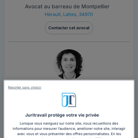
Avocat au barreau de Montpellier
Hérault
,
Lattes, 34970
Contacter cet avocat
Maître Catherine CHANEAC
Reporter sans choisir
Avocat au barreau de Montpellier
Hérault
,
Lattes, 34970
Juritravail protège votre vie privée
27 années d'expérience
Lorsque vous naviguez sur notre site, nous recueillons des
informations pour mesurer l’audience, améliorer notre site, interagir
Contacter cet avocat
avec vous et vous présenter des offres personnalisées. En les