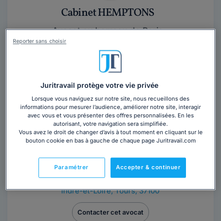
Cabinet HEMPTONS
Avocat au barreau de Paris
Reporter sans choisir
Paris
,
Paris 16ème, 75016
Contacter ce cabinet
Juritravail protège votre vie privée
Lorsque vous naviguez sur notre site, nous recueillons des
informations pour mesurer l’audience, améliorer notre site, interagir
avec vous et vous présenter des offres personnalisées. En les
autorisant, votre navigation sera simplifiée.
Vous avez le droit de changer d’avis à tout moment en cliquant sur le
bouton cookie en bas à gauche de chaque page Juritravail.com
Maître Jean-Philippe VASLIN
Paramétrer
Accepter & continuer
Avocat au barreau de Tours
Indre-et-Loire
,
Tours, 37100
Contacter cet avocat