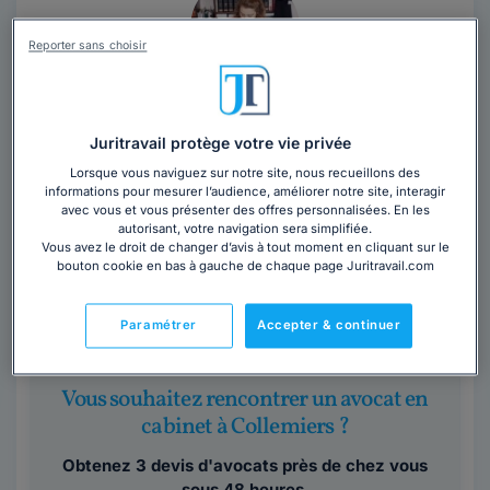
Reporter sans choisir
Maître Anne-Cécile GUIGNARD
Juritravail protège votre vie privée
Avocat au barreau de Sens
Lorsque vous naviguez sur notre site, nous recueillons des
Yonne
,
Collemiers, 89100
informations pour mesurer l’audience, améliorer notre site, interagir
avec vous et vous présenter des offres personnalisées. En les
Contacter cet avocat
autorisant, votre navigation sera simplifiée.
Vous avez le droit de changer d’avis à tout moment en cliquant sur le
bouton cookie en bas à gauche de chaque page Juritravail.com
Après mes quatre premières années d’études à DIJON,
pour deux maîtrises, l’une de droit général, l’autre de
Paramétrer
Accepter & continuer
droit notarial, puis une...
Lire la suite
Vous souhaitez rencontrer un avocat en
cabinet à Collemiers ?
Obtenez 3 devis d'avocats près de chez vous
sous 48 heures.