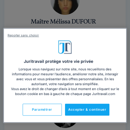
Maître Mélissa DUFOUR
Avocat au barreau de Paris
Reporter sans choisir
Paris
,
Paris 8ème, 75008
Contacter cet avocat
Juritravail protège votre vie privée
Maître Mélissa DUFOUR s'attache à défendre toute
Lorsque vous naviguez sur notre site, nous recueillons des
informations pour mesurer l’audience, améliorer notre site, interagir
personne la sollicitant avec implication, combativité,
avec vous et vous présenter des offres personnalisées. En les
technicité, disponibilité et...
Lire la suite
autorisant, votre navigation sera simplifiée.
Vous avez le droit de changer d’avis à tout moment en cliquant sur le
bouton cookie en bas à gauche de chaque page Juritravail.com
Paramétrer
Accepter & continuer