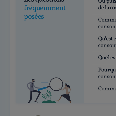
Où puis-je obtenir du conseil juridique en droit
fréquemment
de la 
posées
Comment choisir un bon avocat en droit des
consom
Qu'est ce qu'un avocat en droit de la
consom
Quel e
Pourquoi faire appel à un avocat en droit de la
consom
Commen