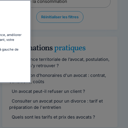
Réinitialiser les filtres
nce, améliorer
ant, votre
Informations
pratiques
 à gauche de
Compétence territoriale de l’avocat, postulation,
comment s’y retrouver ?
Convention d’honoraires d'un avocat : contrat,
conditions, coûts
Un avocat peut-il refuser un client ?
Consulter un avocat pour un divorce : tarif et
préparation de l'entretien
Quels sont les tarifs et prix des avocats ?