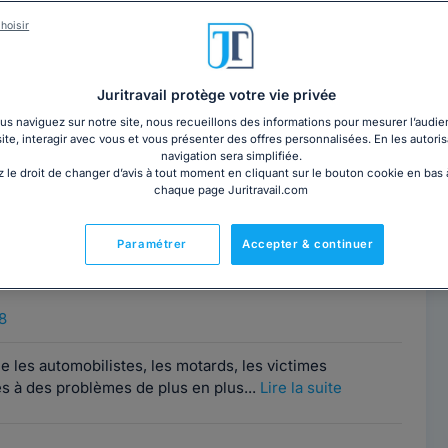
hoisir
ENIZRI
Contacter cet avocat
6
Juritravail protège votre vie privée
s naviguez sur notre site, nous recueillons des informations pour mesurer l’audie
é d'Enseignement à l'UNIV. PARIS SORBONNEMes
site, interagir avec vous et vous présenter des offres personnalisées. En les autoris
ivité sont les suivants, en France métropolitaine...
Lire
navigation sera simplifiée.
 le droit de changer d’avis à tout moment en cliquant sur le bouton cookie en bas
chaque page Juritravail.com
ne CERVERA-
Paramétrer
Accepter & continuer
Contacter cet avocat
8
e les automobilistes, les motards, les victimes
s à des problèmes de plus en plus...
Lire la suite