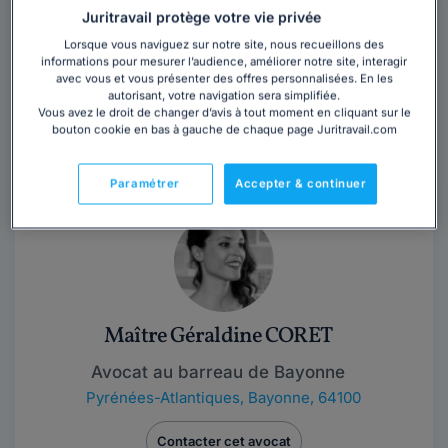
Juritravail protège votre vie privée
Vous souhaitez rencontrer un avocat en
cabinet à Bayonne ?
Lorsque vous naviguez sur notre site, nous recueillons des
informations pour mesurer l’audience, améliorer notre site, interagir
avec vous et vous présenter des offres personnalisées. En les
Obtenez 3 devis d'avocats près de chez vous
autorisant, votre navigation sera simplifiée.
sous 48 heures.
Vous avez le droit de changer d’avis à tout moment en cliquant sur le
bouton cookie en bas à gauche de chaque page Juritravail.com
Trouver un avocat
Paramétrer
Accepter & continuer
Maître Géraldine CORET
Avocat au barreau de Bayonne
Pyrénées-Atlantiques
,
Bayonne, 64100
Contacter cet avocat