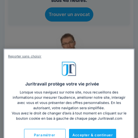
sous 48 heures.
Trouver un avocat
Reporter sans choisir
Maître Julien MONNIER
Avocat au barreau de Nantes
Juritravail protège votre vie privée
Loire-Atlantique
,
Nantes, 44000
Lorsque vous naviguez sur notre site, nous recueillons des
informations pour mesurer l’audience, améliorer notre site, interagir
avec vous et vous présenter des offres personnalisées. En les
Contacter cet avocat
autorisant, votre navigation sera simplifiée.
Vous avez le droit de changer d’avis à tout moment en cliquant sur le
bouton cookie en bas à gauche de chaque page Juritravail.com
Madame, Monsieur, Mon cabinet met à votre service
son expertise en droit de la famille et en droit du
travail. Droit de la famille : conseil en...
Lire la suite
Paramétrer
Accepter & continuer