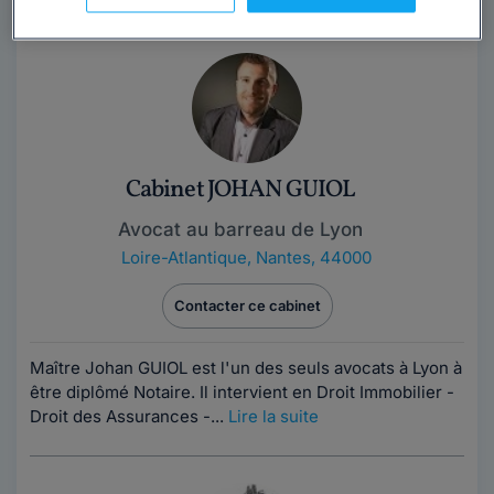
Cabinet JOHAN GUIOL
Avocat au barreau de Lyon
Loire-Atlantique
,
Nantes, 44000
Contacter ce cabinet
Maître Johan GUIOL est l'un des seuls avocats à Lyon à
être diplômé Notaire. Il intervient en Droit Immobilier -
Droit des Assurances -...
Lire la suite