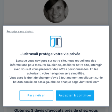
Cabinet CARLI
Reporter sans choisir
Avocat au barreau de Marseille
Bouches-du-Rhône
,
Marseille 6ème, 13006
Juritravail protège votre vie privée
Contacter ce cabinet
Lorsque vous naviguez sur notre site, nous recueillons des
informations pour mesurer l’audience, améliorer notre site, interagir
Forte d'une expérience de près de 10 années au sein
avec vous et vous présenter des offres personnalisées. En les
autorisant, votre navigation sera simplifiée.
d'un Cabinet exclusivement dédié à la matière sociale,
Vous avez le droit de changer d’avis à tout moment en cliquant sur le
je propose mes services à des...
Lire la suite
bouton cookie en bas à gauche de chaque page Juritravail.com
Vous souhaitez rencontrer un avocat en
Paramétrer
Accepter & continuer
cabinet à Marseille 6ème ?
Obtenez 3 devis d'avocats près de chez vous