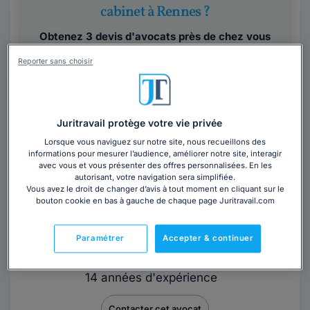
cabinet à Rennes ?
Obtenez 3 devis d'avocats près de chez vous
sous 48 heures.
Reporter sans choisir
Trouver un avocat
Juritravail protège votre vie privée
Lorsque vous naviguez sur notre site, nous recueillons des
informations pour mesurer l’audience, améliorer notre site, interagir
avec vous et vous présenter des offres personnalisées. En les
autorisant, votre navigation sera simplifiée.
Vous avez le droit de changer d’avis à tout moment en cliquant sur le
bouton cookie en bas à gauche de chaque page Juritravail.com
Maître Amélie AMOYEL-VICQUELIN
Avocat au barreau de Rennes
Paramétrer
Accepter & continuer
Ille-et-Vilaine
,
Rennes, 35700
14 années d'expérience
Contacter cet avocat