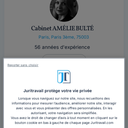
Cabinet AMÉLIE BULTÉ
Paris
,
Paris 3ème, 75003
56 années d'expérience
Contacter ce cabinet
Reporter sans choisir
Le Cabinet d’Amélie Bulté intervient au soutien tant des
entreprises que des particuliers afin de les
accompagner et de soutenir la défense...
Lire la suite
Juritravail protège votre vie privée
Lorsque vous naviguez sur notre site, nous recueillons des
informations pour mesurer l’audience, améliorer notre site, interagir
avec vous et vous présenter des offres personnalisées. En les
autorisant, votre navigation sera simplifiée.
Vous avez le droit de changer d’avis à tout moment en cliquant sur le
bouton cookie en bas à gauche de chaque page Juritravail.com