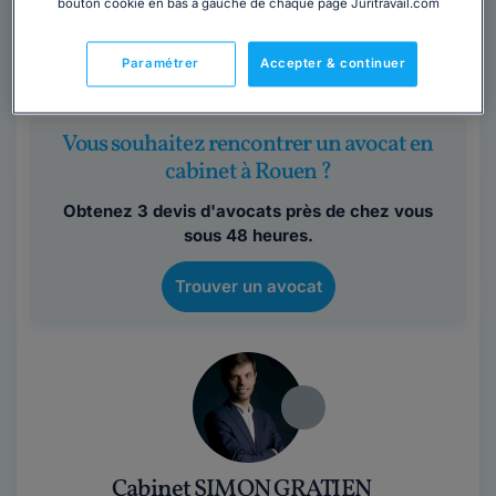
bouton cookie en bas à gauche de chaque page Juritravail.com
Seine-Maritime
,
Rouen, 76100
Paramétrer
Accepter & continuer
Contacter cet avocat
Vous souhaitez rencontrer un avocat en
cabinet à Rouen ?
Obtenez 3 devis d'avocats près de chez vous
sous 48 heures.
Trouver un avocat
Cabinet SIMON GRATIEN