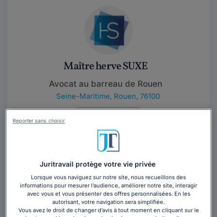
Maître herve SUXE
Avocat au barreau de Rouen
Seine-Maritime
,
Rouen, 76100
Contacter cet avocat
Reporter sans choisir
Juritravail protège votre vie privée
Lorsque vous naviguez sur notre site, nous recueillons des
informations pour mesurer l’audience, améliorer notre site, interagir
avec vous et vous présenter des offres personnalisées. En les
autorisant, votre navigation sera simplifiée.
Maître Christine MATRAY
Vous avez le droit de changer d’avis à tout moment en cliquant sur le