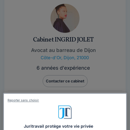
Cabinet INGRID JOLET
Avocat au barreau de Dijon
Côte-d'Or
,
Dijon, 21000
6 années d'expérience
Contacter ce cabinet
Avocat au Barreau de Dijon, je suis à votre disposition
Reporter sans choisir
pour apporter des solutions concrètes dans les
domaines suivants : Droit...
Lire la suite
Juritravail protège votre vie privée