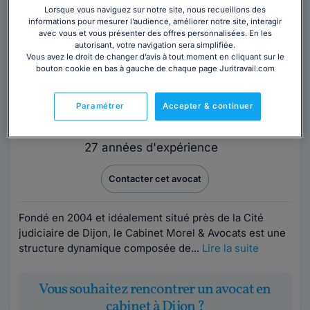
Lorsque vous naviguez sur notre site, nous recueillons des
informations pour mesurer l’audience, améliorer notre site, interagir
avec vous et vous présenter des offres personnalisées. En les
autorisant, votre navigation sera simplifiée.
Vous avez le droit de changer d’avis à tout moment en cliquant sur le
bouton cookie en bas à gauche de chaque page Juritravail.com
Maître Jean-Philippe MOREL
Avocat au barreau de Dijon
Paramétrer
Accepter & continuer
Côte-d'Or
,
Dijon, 21000
27 années d'expérience
Contacter cet avocat
Fondé en 2004 et idéalement situé près de la Cité
judiciaire de Dijon, le Cabinet Morel & Avocats est une
structure dynamique composée de...
Lire la suite
Vous souhaitez rencontrer un avocat en
cabinet à Dijon ?