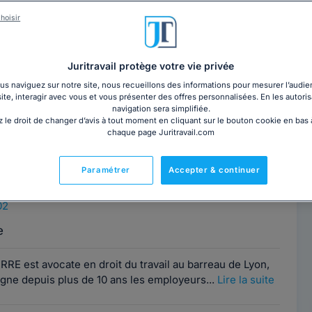
hoisir
RIC LAFAY
Contacter ce cabinet
06
Juritravail protège votre vie privée
s naviguez sur notre site, nous recueillons des informations pour mesurer l’audie
la spécialité du cabinet d'avocats Frédéric Lafay mais il
site, interagir avec vous et vous présenter des offres personnalisées. En les autoris
es entreprises dans le domaine...
Lire la suite
navigation sera simplifiée.
 le droit de changer d’avis à tout moment en cliquant sur le bouton cookie en bas
chaque page Juritravail.com
harlotte SERRE
Contacter cet avocat
Paramétrer
Accepter & continuer
 Lyon
02
e
RE est avocate en droit du travail au barreau de Lyon,
gne depuis plus de 10 ans les employeurs...
Lire la suite