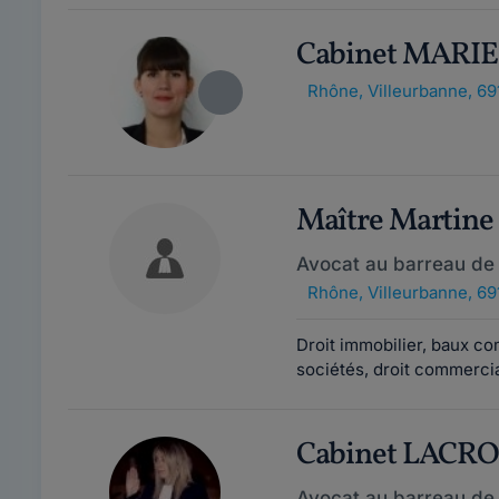
Cabinet MARI
Rhône
,
Villeurbanne, 69
Maître Martin
Avocat au barreau de
Rhône
,
Villeurbanne, 69
Droit immobilier, baux co
sociétés, droit commerci
Cabinet LACR
Avocat au barreau de