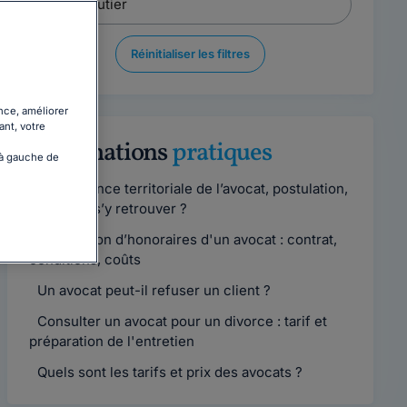
Réinitialiser les filtres
nce, améliorer
ant, votre
Informations
pratiques
 à gauche de
Compétence territoriale de l’avocat, postulation,
comment s’y retrouver ?
Convention d’honoraires d'un avocat : contrat,
conditions, coûts
Un avocat peut-il refuser un client ?
Consulter un avocat pour un divorce : tarif et
préparation de l'entretien
Quels sont les tarifs et prix des avocats ?