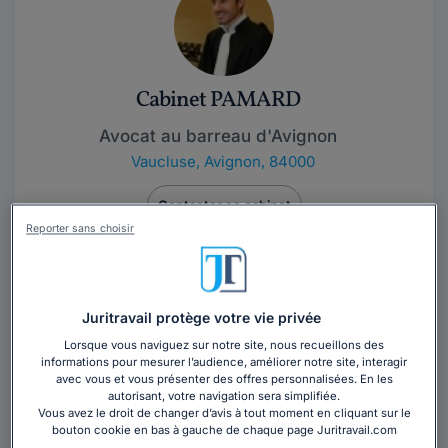
Cabinet PAMARD
Avocat au barreau d'Avignon
Vaucluse
,
Avignon, 84000
Contacter ce cabinet
Reporter sans choisir
Juritravail protège votre vie privée
Lorsque vous naviguez sur notre site, nous recueillons des
informations pour mesurer l’audience, améliorer notre site, interagir
avec vous et vous présenter des offres personnalisées. En les
Maître Arnaud TRIBHOU
autorisant, votre navigation sera simplifiée.
Vous avez le droit de changer d’avis à tout moment en cliquant sur le
bouton cookie en bas à gauche de chaque page Juritravail.com
Avocat au barreau d'Avignon