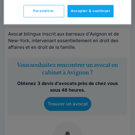
Vaucluse
,
Avignon, 84000
Paramétrer
Accepter & continuer
Contacter cet avocat
Avocat bilingue inscrit aux barreaux d'Avignon et de
New-York, intervenant essentiellement en droit des
affaires et en droit de la famille.
Vous souhaitez rencontrer un avocat en
cabinet à Avignon ?
Obtenez 3 devis d'avocats près de chez vous
sous 48 heures.
Trouver un avocat