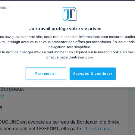
ORT
Contacter ce cabinet
hoisir
 Bordeaux
00
Juritravail protège votre vie privée
d'avocats implanté à Bordeaux depuis 2011, reconnu en
s naviguez sur notre site, nous recueillons des informations pour mesurer l’audie
site, interagir avec vous et vous présenter des offres personnalisées. En les autoris
international et contentieux commercial....
Lire la suite
navigation sera simplifiée.
 le droit de changer d’avis à tout moment en cliquant sur le bouton cookie en bas
chaque page Juritravail.com
ta VASINA-
Contacter cet avocat
Paramétrer
Accepter & continuer
 Bordeaux
00
e
-DUGUINE est avocate au barreau de Bordeaux, diplômée
ociée du cabinet LEX-PORT, elle parle...
Lire la suite