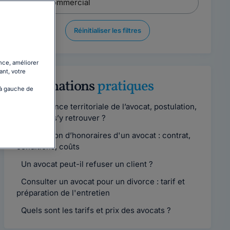
Réinitialiser les filtres
nce, améliorer
ant, votre
Informations
pratiques
 à gauche de
Compétence territoriale de l’avocat, postulation,
comment s’y retrouver ?
Convention d’honoraires d'un avocat : contrat,
conditions, coûts
Un avocat peut-il refuser un client ?
Consulter un avocat pour un divorce : tarif et
préparation de l'entretien
Quels sont les tarifs et prix des avocats ?