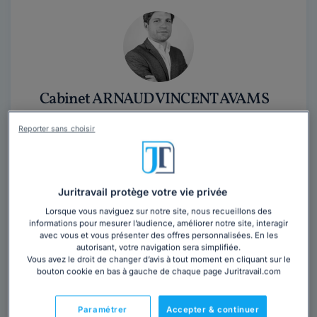
Cabinet ARNAUD VINCENT AVAMS
Avocat au barreau de Marseille
Reporter sans choisir
Bouches-du-Rhône
,
Marseille 8ème, 13008
10 années d'expérience
Juritravail protège votre vie privée
Contacter ce cabinet
Lorsque vous naviguez sur notre site, nous recueillons des
informations pour mesurer l’audience, améliorer notre site, interagir
avec vous et vous présenter des offres personnalisées. En les
Cabinet d'avocats spécialisé en droit des affaires,
autorisant, votre navigation sera simplifiée.
entreprises en difficultés et fiscalité Barreau de
Vous avez le droit de changer d’avis à tout moment en cliquant sur le
Marseille
bouton cookie en bas à gauche de chaque page Juritravail.com
Paramétrer
Accepter & continuer