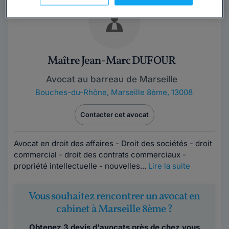
Maître Jean-Marc DUFOUR
Avocat au barreau de Marseille
Bouches-du-Rhône
,
Marseille 8ème, 13008
Contacter cet avocat
Avocat en droit des affaires - Droit des sociétés - droit
commercial - droit des contrats commerciaux -
propriété intellectuelle - nouvelles...
Lire la suite
Vous souhaitez rencontrer un avocat en
cabinet à Marseille 8ème ?
Obtenez 3 devis d'avocats près de chez vous