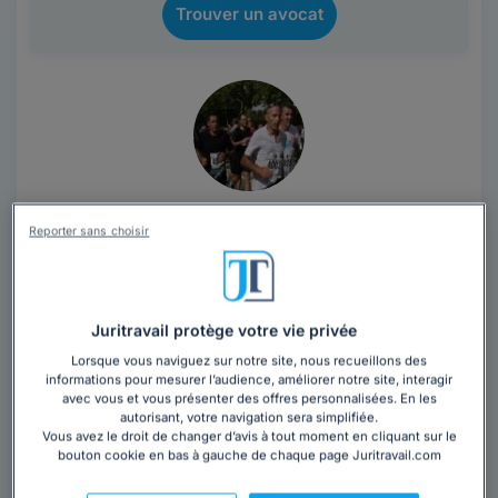
Trouver un avocat
Maître Vincent SEQUEVAL
Reporter sans choisir
Avocat au barreau de Nantes
Loire-Atlantique
,
Nantes, 44000
Juritravail protège votre vie privée
Contacter cet avocat
Lorsque vous naviguez sur notre site, nous recueillons des
informations pour mesurer l’audience, améliorer notre site, interagir
Cabinet à dominante en droit socialConseil et
avec vous et vous présenter des offres personnalisées. En les
autorisant, votre navigation sera simplifiée.
contentieux sur toute le territoire nationalRelations
Vous avez le droit de changer d’avis à tout moment en cliquant sur le
individuelles et relations collectives de...
Lire la suite
bouton cookie en bas à gauche de chaque page Juritravail.com