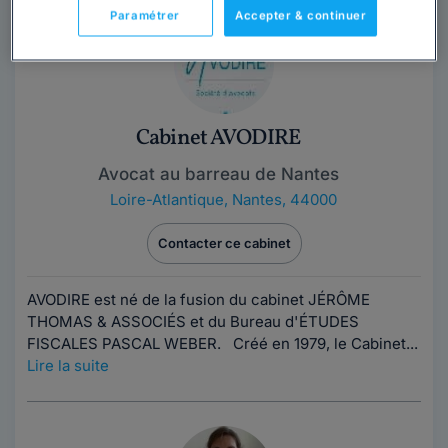
Paramétrer
Accepter & continuer
Cabinet AVODIRE
Avocat au barreau de Nantes
Loire-Atlantique
,
Nantes, 44000
Contacter ce cabinet
AVODIRE est né de la fusion du cabinet JÉRÔME
THOMAS & ASSOCIÉS et du Bureau d'ÉTUDES
FISCALES PASCAL WEBER. Créé en 1979, le Cabinet...
Lire la suite