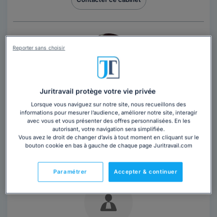
Reporter sans choisir
Cabinet AMADORI AVOCAT
Juritravail protège votre vie privée
Lorsque vous naviguez sur notre site, nous recueillons des
Avocat au barreau de Grasse
informations pour mesurer l’audience, améliorer notre site, interagir
avec vous et vous présenter des offres personnalisées. En les
Alpes-Maritimes
,
Antibes, 06160
autorisant, votre navigation sera simplifiée.
Vous avez le droit de changer d’avis à tout moment en cliquant sur le
Contacter ce cabinet
bouton cookie en bas à gauche de chaque page Juritravail.com
Paramétrer
Accepter & continuer