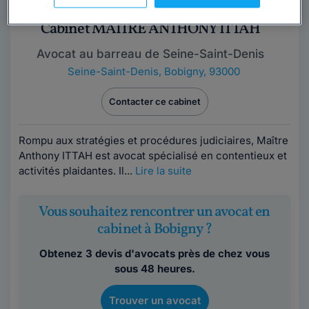
Cabinet MAÎTRE ANTHONY ITTAH
Avocat au barreau de Seine-Saint-Denis
Seine-Saint-Denis
,
Bobigny, 93000
Contacter ce cabinet
Rompu aux stratégies et procédures judiciaires, Maître
Anthony ITTAH est avocat spécialisé en contentieux et
activités plaidantes. Il...
Lire la suite
Vous souhaitez rencontrer un avocat en
cabinet à Bobigny ?
Obtenez 3 devis d'avocats près de chez vous
sous 48 heures.
Trouver un avocat