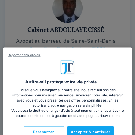
Cabinet ABDOULAYE CISSÉ
Avocat au barreau de Seine-Saint-Denis
Seine-Saint-Denis
,
Bobigny, 93000
Reporter sans choisir
Contacter ce cabinet
Maître Abdoulaye CISSE, avocat au Barreau de Seine-
Juritravail protège votre vie privée
Saint-Denis (93) intervient principalement dans les
Lorsque vous naviguez sur notre site, nous recueillons des
domaines suivants:- Droit des sociétés:...
Lire la suite
informations pour mesurer l’audience, améliorer notre site, interagir
avec vous et vous présenter des offres personnalisées. En les
autorisant, votre navigation sera simplifiée.
Vous avez le droit de changer d’avis à tout moment en cliquant sur le
bouton cookie en bas à gauche de chaque page Juritravail.com
Paramétrer
Accepter & continuer