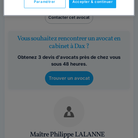
Paramétrer
Accepter & continuer
Landes
,
Dax, 40100
Contacter cet avocat
Vous souhaitez rencontrer un avocat en
cabinet à Dax ?
Obtenez 3 devis d'avocats près de chez vous
sous 48 heures.
Trouver un avocat
Maître Philippe LALANNE