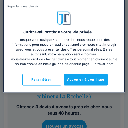
Reporter sans choisir
Maître Karine GARGADENNEC
Avocat au barreau de La Rochelle - Rochefort
Charente-Maritime
,
La Rochelle, 17000
Juritravail protège votre vie privée
Lorsque vous naviguez sur notre site, nous recueillons des
Contacter cet avocat
informations pour mesurer l’audience, améliorer notre site, interagir
avec vous et vous présenter des offres personnalisées. En les
autorisant, votre navigation sera simplifiée.
Avocate depuis 14 ans j'interviens essentiellement en
Vous avez le droit de changer d’avis à tout moment en cliquant sur le
bouton cookie en bas à gauche de chaque page Juritravail.com
droit de la famille (divorce, séparation, liquidation de
régime matrimonial, sortie...
Lire la suite
Paramétrer
Accepter & continuer
Vous souhaitez rencontrer un avocat en
cabinet à La Rochelle ?
Obtenez 3 devis d'avocats près de chez vous
sous 48 heures.
Trouver un avocat