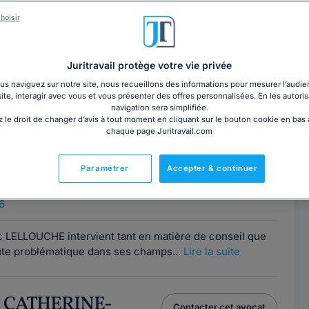
hoisir
ORDET-MERIGOUX
Contacter ce cabinet
6
Juritravail protège votre vie privée
s naviguez sur notre site, nous recueillons des informations pour mesurer l’audie
t en contentieux principalement en droit immobilier et
site, interagir avec vous et vous présenter des offres personnalisées. En les autoris
 domaines du droit locatif (baux...
Lire la suite
navigation sera simplifiée.
 le droit de changer d’avis à tout moment en cliquant sur le bouton cookie en bas
chaque page Juritravail.com
ELLOUCHE
Contacter cet avocat
Paramétrer
Accepter & continuer
Paris
6
ic LELLOUCHE intervient tant en matière de conseil que
te problématique dans ses champs...
Lire la suite
ie CATHERINE-
Contacter cet avocat