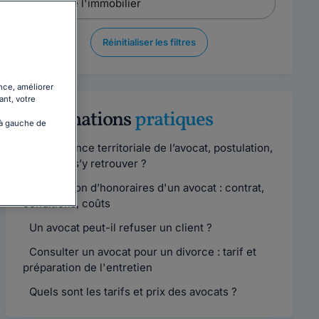
Réinitialiser les filtres
nce, améliorer
ant, votre
Informations
pratiques
 à gauche de
Compétence territoriale de l’avocat, postulation,
comment s’y retrouver ?
Convention d’honoraires d'un avocat : contrat,
conditions, coûts
Un avocat peut-il refuser un client ?
Consulter un avocat pour un divorce : tarif et
préparation de l'entretien
Quels sont les tarifs et prix des avocats ?