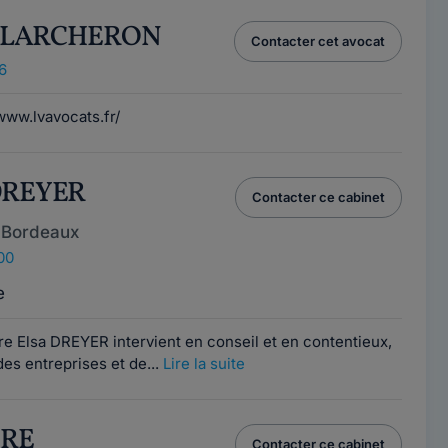
ie LARCHERON
Contacter cet avocat
6
/www.lvavocats.fr/
 DREYER
Contacter ce cabinet
 Bordeaux
00
e
e Elsa DREYER intervient en conseil et en contentieux,
s entreprises et de...
Lire la suite
ERE
Contacter ce cabinet