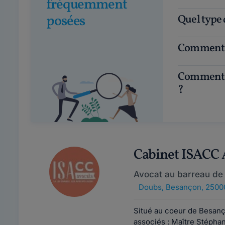
fréquemment
posées
Quel type
Comment 
Comment choisir un avocat en droit immobilier
?
Cabinet ISACC
Avocat au barreau de
Doubs
,
Besançon, 2500
Situé au coeur de Besanç
associés : Maître Stéphan