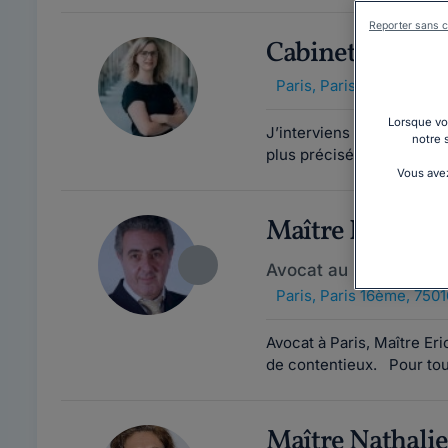
Reporter sans c
Cabinet TAB
Paris
,
Paris 16ème, 7501
Lorsque vou
J’interviens en conseil e
notre 
plus précisément dans les
Vous avez
Maître Eric L
Avocat au barreau de 
Paris
,
Paris 16ème, 7501
Avocat à Paris, Maître Er
de contentieux. Pour tou
Maître Nathal