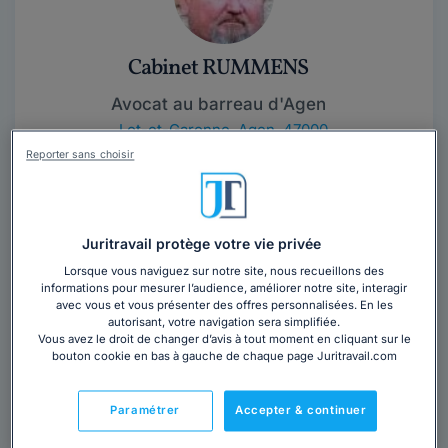
Cabinet RUMMENS
Avocat au barreau d'Agen
Lot-et-Garonne
,
Agen, 47000
Reporter sans choisir
Contacter ce cabinet
Juritravail protège votre vie privée
Lorsque vous naviguez sur notre site, nous recueillons des
informations pour mesurer l’audience, améliorer notre site, interagir
avec vous et vous présenter des offres personnalisées. En les
autorisant, votre navigation sera simplifiée.
Vous avez le droit de changer d’avis à tout moment en cliquant sur le
bouton cookie en bas à gauche de chaque page Juritravail.com
Maître Frédéric ROY
Lot-et-Garonne
,
Agen, 47000
Paramétrer
Accepter & continuer
Contacter cet avocat