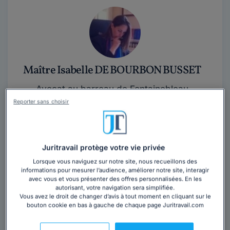
Maître Isabelle DE BOURBON BUSSET
Avocat au barreau de Fontainebleau
Seine-et-Marne
,
Fontainebleau, 77300
Reporter sans choisir
Contacter cet avocat
Juritravail protège votre vie privée
Maître Isabelle de Bourbon Busset est joignable au 01
Lorsque vous naviguez sur notre site, nous recueillons des
64 22 47 68.Forte de quatorze années d’expérience,
informations pour mesurer l’audience, améliorer notre site, interagir
Maître Isabelle de Bourbon...
Lire la suite
avec vous et vous présenter des offres personnalisées. En les
autorisant, votre navigation sera simplifiée.
Vous avez le droit de changer d’avis à tout moment en cliquant sur le
bouton cookie en bas à gauche de chaque page Juritravail.com