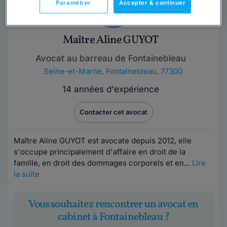
Paramétrer
Accepter & continuer
Maître Aline GUYOT
Avocat au barreau de Fontainebleau
Seine-et-Marne
,
Fontainebleau, 77300
14 années d'expérience
Contacter cet avocat
Maître Aline GUYOT est avocate depuis 2012, elle
s'occupe principalement d'affaire en droit de la
famille, en droit des dommages corporels et en...
Lire
la suite
Vous souhaitez rencontrer un avocat en
cabinet à Fontainebleau ?