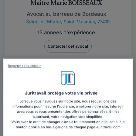
Maître Marie BOISSEAUX
Avocat au barreau de Bordeaux
Seine-et-Marne
,
Saint-Mesmes, 77410
15 années d'expérience
Contacter cet avocat
Maître Marie BOISSEAUX est avocate au barreau de
Reporter sans choisir
Bordeaux. Experte en droit civil, elle intervient de
façon généraliste pour les litiges du...
Lire la suite
Juritravail protège votre vie privée
Vous souhaitez rencontrer un avocat en
Lorsque vous naviguez sur notre site, nous recueillons des
cabinet à Saint-Mesmes ?
informations pour mesurer l’audience, améliorer notre site, interagir
avec vous et vous présenter des offres personnalisées. En les
Obtenez 3 devis d'avocats près de chez vous
autorisant, votre navigation sera simplifiée.
sous 48 heures.
Vous avez le droit de changer d’avis à tout moment en cliquant sur le
bouton cookie en bas à gauche de chaque page Juritravail.com
Trouver un avocat