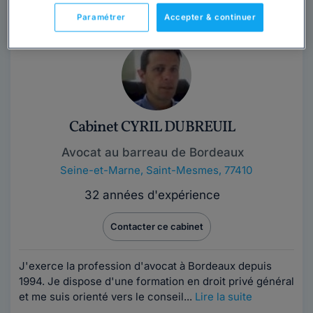
Paramétrer
Accepter & continuer
Cabinet CYRIL DUBREUIL
Avocat au barreau de Bordeaux
Seine-et-Marne
,
Saint-Mesmes, 77410
32 années d'expérience
Contacter ce cabinet
J'exerce la profession d'avocat à Bordeaux depuis
1994. Je dispose d'une formation en droit privé général
et me suis orienté vers le conseil...
Lire la suite