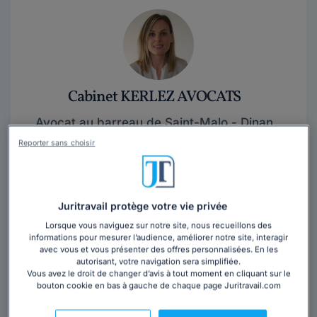
Cabinet KERLEZ AVOCATS
Avocat au barreau de Saint-Malo - Dinan
Ille-et-Vilaine
,
Saint-Malo, 35400
Reporter sans choisir
10 années d'expérience
Contacter ce cabinet
Juritravail protège votre vie privée
Lorsque vous naviguez sur notre site, nous recueillons des
Maître Stéphanie LE HO est avocate au barreau de
informations pour mesurer l’audience, améliorer notre site, interagir
avec vous et vous présenter des offres personnalisées. En les
SAINT-MALO-DINAN et exerce au sein du Cabinet
autorisant, votre navigation sera simplifiée.
KERLEZ AVOCATS principalement dans les domaines...
Vous avez le droit de changer d’avis à tout moment en cliquant sur le
Lire la suite
bouton cookie en bas à gauche de chaque page Juritravail.com