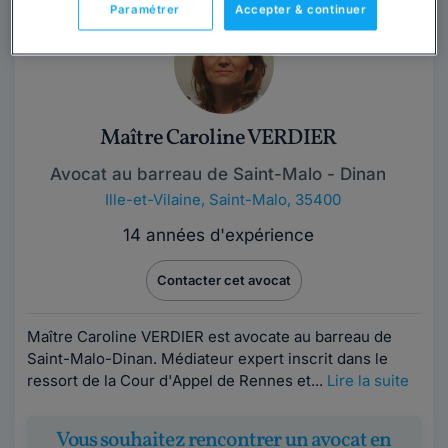
Paramétrer
Accepter & continuer
Maître Caroline VERDIER
Avocat au barreau de Saint-Malo - Dinan
Ille-et-Vilaine
,
Saint-Malo, 35400
14 années d'expérience
Contacter cet avocat
Maître Caroline VERDIER est avocate au barreau de
Saint-Malo-Dinan. Médiateur expert inscrit dans le
ressort de la Cour d'Appel de Rennes et...
Lire la suite
Vous souhaitez rencontrer un avocat en