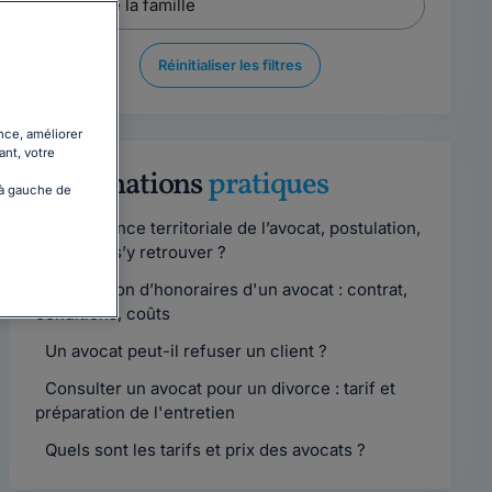
Réinitialiser les filtres
nce, améliorer
ant, votre
Informations
pratiques
 à gauche de
Compétence territoriale de l’avocat, postulation,
comment s’y retrouver ?
Convention d’honoraires d'un avocat : contrat,
conditions, coûts
Un avocat peut-il refuser un client ?
Consulter un avocat pour un divorce : tarif et
préparation de l'entretien
Quels sont les tarifs et prix des avocats ?