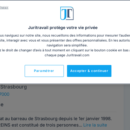
que HOEFFEL
Contacter cet avocat
hoisir
 Strasbourg
67000
Juritravail protège votre vie privée
ce
s naviguez sur notre site, nous recueillons des informations pour mesurer l’audie
site, interagir avec vous et vous présenter des offres personnalisées. En les autoris
navigation sera simplifiée.
 au Barreau de Strasbourg, j'assiste et représente les
 le droit de changer d’avis à tout moment en cliquant sur le bouton cookie en bas
rises devant l'ensemble des...
Lire la suite
chaque page Juritravail.com
Paramétrer
Accepter & continuer
REINS
Contacter cet avocat
 Strasbourg
67000
ce
t au barreau de Strasbourg depuis le 1er janvier 1998.
EINS est constitué de trois personnes...
Lire la suite