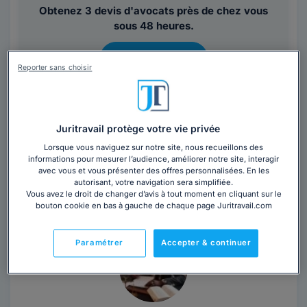
Obtenez 3 devis d'avocats près de chez vous
sous 48 heures.
Trouver un avocat
Reporter sans choisir
42 avocats en droit de la presse,
Juritravail protège votre vie privée
image & publicité aux alentours de
Lorsque vous naviguez sur notre site, nous recueillons des
informations pour mesurer l’audience, améliorer notre site, interagir
Metz sont susceptibles de vous
avec vous et vous présenter des offres personnalisées. En les
intéresser
autorisant, votre navigation sera simplifiée.
Vous avez le droit de changer d’avis à tout moment en cliquant sur le
bouton cookie en bas à gauche de chaque page Juritravail.com
Paramétrer
Accepter & continuer