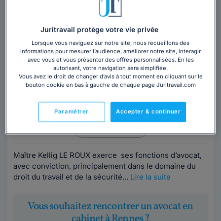
Juritravail protège votre vie privée
Lorsque vous naviguez sur notre site, nous recueillons des
informations pour mesurer l’audience, améliorer notre site, interagir
Cabinet BREIZH LEX AVOCATS
avec vous et vous présenter des offres personnalisées. En les
autorisant, votre navigation sera simplifiée.
Avocat au barreau de Rennes
Vous avez le droit de changer d’avis à tout moment en cliquant sur le
bouton cookie en bas à gauche de chaque page Juritravail.com
Ille-et-Vilaine
,
Rennes, 35000
24 années d'expérience
Paramétrer
Accepter & continuer
Contacter ce cabinet
Maître Kellig LE ROUX exerce ses fonctions d’avocat,
avec conviction, principalement dans le domaine du
droit du travail et de la sécurité...
Lire la suite
Vous souhaitez rencontrer un avocat en
cabinet à Rennes ?