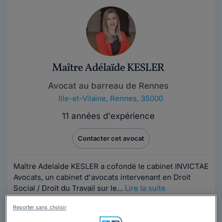
Maître Adélaïde KESLER
Avocat au barreau de Rennes
Ille-et-Vilaine
,
Rennes, 35000
11 années d'expérience
Contacter cet avocat
Maître Adelaïde KESLER a cofondé le cabinet INVICTAE
Avocats, un cabinet d'avocats intervenant en Droit
Social / Droit du Travail sur le...
Lire la suite
Reporter sans choisir