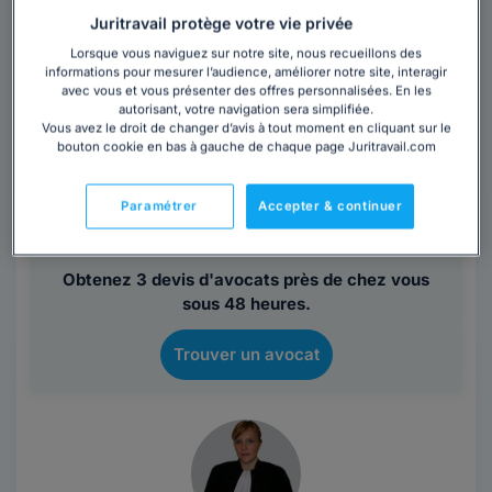
Maître Pascal LORENT
Juritravail protège votre vie privée
Lorsque vous naviguez sur notre site, nous recueillons des
Avocat au barreau de Carcassonne
informations pour mesurer l’audience, améliorer notre site, interagir
Aude
,
Carcassonne, 11000
avec vous et vous présenter des offres personnalisées. En les
autorisant, votre navigation sera simplifiée.
Vous avez le droit de changer d’avis à tout moment en cliquant sur le
Contacter cet avocat
bouton cookie en bas à gauche de chaque page Juritravail.com
Vous souhaitez rencontrer un avocat en
Paramétrer
Accepter & continuer
cabinet à Carcassonne ?
Obtenez 3 devis d'avocats près de chez vous
sous 48 heures.
Trouver un avocat