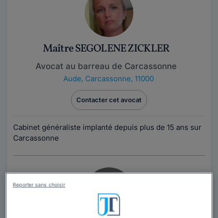
Maître SEGOLENE ZICKLER
Avocat au barreau de Carcassonne
Aude
,
Carcassonne, 11000
Contacter cet avocat
Cabinet généraliste implanté depuis plus de 15 ans sur
Carcassonne
Reporter sans choisir